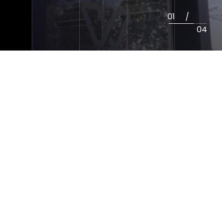
2
/
4