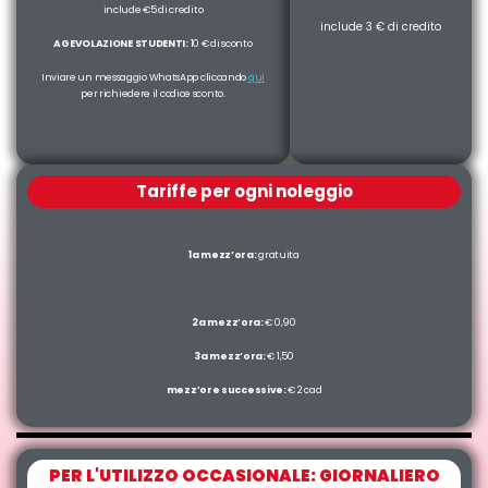
include €5 di credito
include 3 € di credito
AGEVOLAZIONE STUDENTI:
10 € di sconto
Inviare un messaggio WhatsApp cliccando
qui
per richiedere il codice sconto.
Tariffe per ogni noleggio
1a mezz’ora:
gratuita
2a mezz’ora:
€ 0,90
3a mezz’ora:
€ 1,50
mezz’ore successive:
€ 2 cad
PER L'UTILIZZO OCCASIONALE: GIORNALIERO