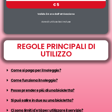
€ 5
Valido 24 ore dall’attivazione
4 ore di utilizzo bici incluse
REGOLE PRINCIPALI DI
UTILIZZO
Come si paga per il noleggio?
Come funziona il noleggio?
Posso prendere più di una bicicletta?
Si può salire in due su una bicicletta?
Ci sono limiti d'età per utilizzare il servizio?