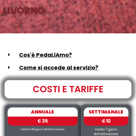
LIVORNO
Cos'è PedaLiAmo?
Come si accede al servizio?
COSTI E TARIFFE
ANNUALE
SETTIMANALE
€ 35
€ 10
Valido 7 giorni
Valido 365 giorni dall’attivazione
dall’attivazione