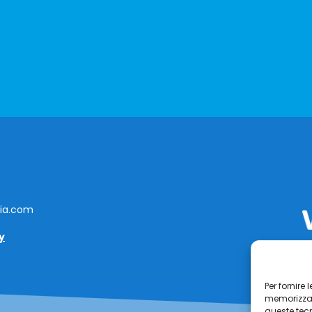
lia.com
y
Per fornire
memorizzare
queste tec