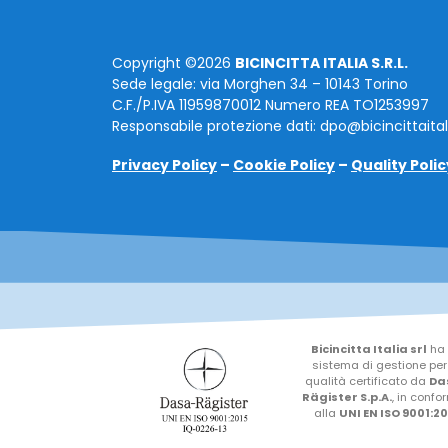
Copyright ©2026
BICINCITTA ITALIA S.R.L.
Sede legale: via Morghen 34 – 10143 Torino
C.F./P.IVA 11959870012 Numero REA TO1253997
Responsabile protezione dati: dpo@bicincittaita
Privacy Policy
–
Cookie Policy
–
Quality Polic
Bicincitta Italia srl
ha
sistema di gestione per
qualità certificato da
Da
Rägister S.p.A.
, in confo
alla
UNI EN ISO 9001:20