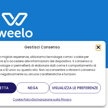
Gestisci Consenso
 le migliori esperienze, utilizziamo tecnologie come i cookie per
 e/o accedere alle informazioni del dispositivo. Il consenso a
nologie ci permetterà di elaborare dati come il comportamento di
 o ID unici su questo sito. Non acconsentire o ritirare il consenso
e negativamente su alcune caratteristiche e funzioni.
incittà Italia S.r.l.
ha un
Bicincittà Italia S.r.l.
has an
ETTA
NEGA
VISUALIZZA LE PREFERENZE
ema di gestione ambientale
environmental management
ificato da
Dasa-Rägister
system certified by
Dasa-
.
, conforme alla
UNI EN ISO
Rägister S.p.A.
, in accordance
Cookie Policy
Dichiarazione sulla Privacy
14001:2015
.
with
UNI EN ISO 14001:2015
.