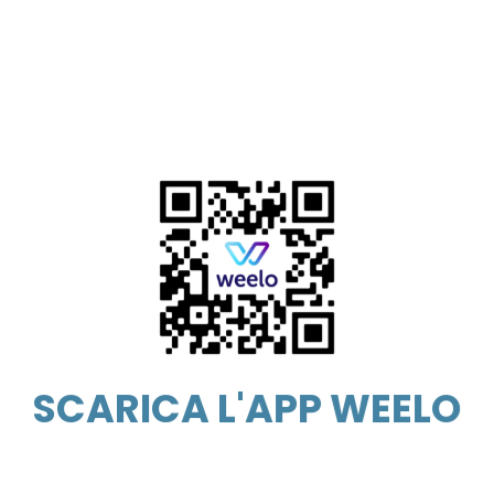
DOWNLOAD
sponibile per tutti gli smartphone Android e App
n l'app WEELO accedi in un attimo al bike shari
PEDALA CON NOI!
SCARICA L'APP WEELO