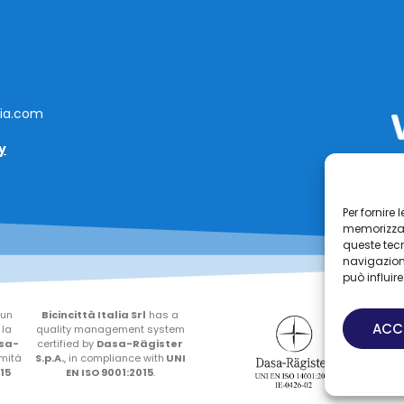
lia.com
y
Per fornire
memorizzare
queste tec
navigazione
può influir
 un
Bicincittà Italia Srl
has a
Bic
ACC
 la
quality management system
sist
sa-
certified by
Dasa-Rägister
cert
rmità
S.p.A.
, in compliance with
UNI
S.p.A
15
EN ISO 9001:2015
.