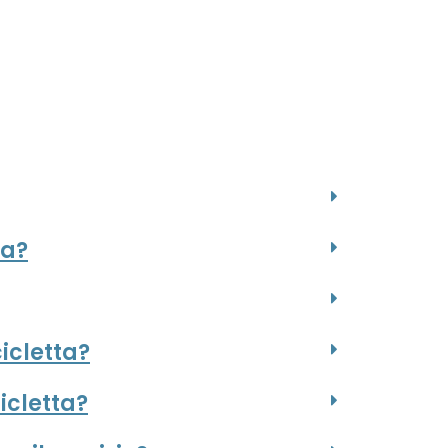
ta?
icletta?
cicletta?