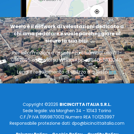
Weelo è il network di velostazioni dedicato a
chi ama pedalare e vuole parcheggiare al
sicuro la sua bici.
Per informazioni e assistenza chiamaci allo 011-
0142695 o scrivici su WhatsApp al 348-5103240.
Leggi il regolamento di utilizzo a questo
link
.
Copyright ©2026
BICINCITTA ITALIA S.R.L.
Sede legale: via Morghen 34 – 10143 Torino
C.F./P.IVA 11959870012 Numero REA TO1253997
Responsabile protezione dati: dpo@bicincittaitalia.com