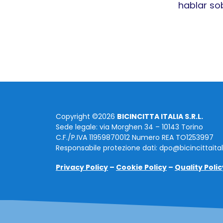
hablar so
Copyright ©2026
BICINCITTA ITALIA S.R.L.
Sede legale: via Morghen 34 – 10143 Torino
C.F./P.IVA 11959870012 Numero REA TO1253997
Responsabile protezione dati: dpo@bicincittaita
Privacy Policy
–
Cookie Policy
–
Quality Polic