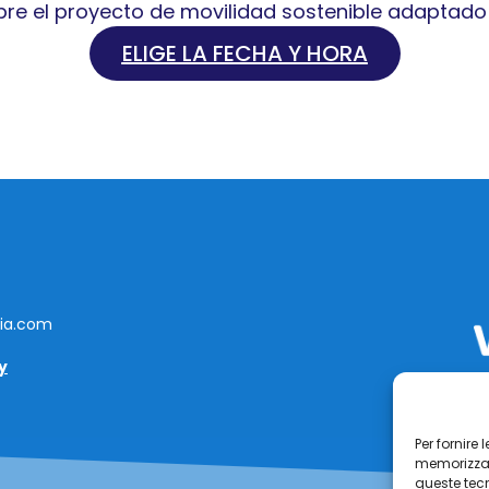
bre el proyecto de movilidad sostenible adaptado 
ELIGE LA FECHA Y HORA
lia.com
y
Per fornire
memorizzare
queste tec